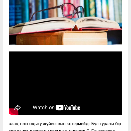
Қазақ тілін оқыту жүйесі сын көтермейді. Бұл туралы бір
топ сенат депутаты премьер-министр О. Бектеновке