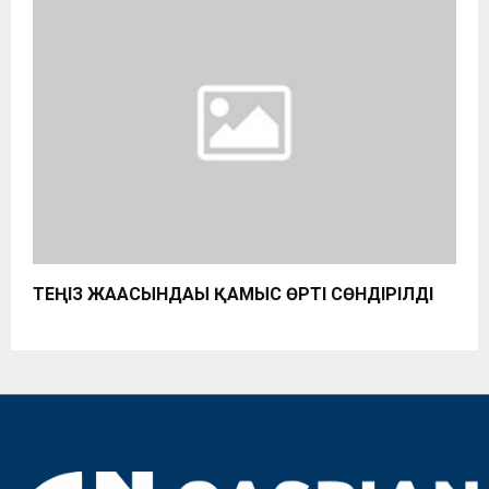
ТЕҢІЗ ЖАҒАСЫНДАҒЫ ҚАМЫС ӨРТІ СӨНДІРІЛДІ