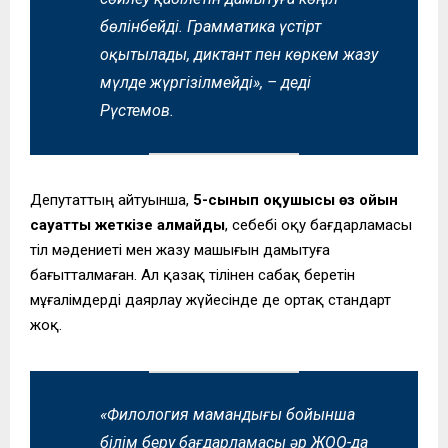
бөлінбейді. Грамматика үстірт
оқытылады, диктант пен көркем жазу
мүлде жүргізілмейді»,
– деді
Рүстемов.
Депутаттың айтуынша,
5-сынып оқушысы өз ойын
сауатты жеткізе алмайды
, себебі оқу бағдарламасы
тіл мәдениеті мен жазу машығын дамытуға
бағытталмаған. Ал қазақ тілінен сабақ беретін
мұғалімдерді даярлау жүйесінде де ортақ стандарт
жоқ.
«Филология мамандығы бойынша
білім беру бағдарламасы әр ЖОО-да