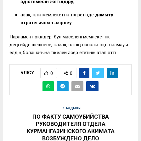
әдістемесін жетілдіру
;
Қазақ тілін мемлекеттік тіл ретінде
дамыту
стратегиясын әзірлеу
.
Парламент өкілдері бұл мәселені мемлекеттік
деңгейде шешпесе, қазақ тілінің сапалы оқытылмауы
елдің болашағына тікелей әсер ететінін атап өтті.
БӨЛІСУ
0
0
АЛДЫҢҒЫ
ПО ФАКТУ САМОУБИЙСТВА
РУКОВОДИТЕЛЯ ОТДЕЛА
КУРМАНГАЗИНСКОГО АКИМАТА
ВОЗБУЖДЕНО ДЕЛО