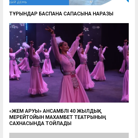
ТҰРҒЫНДАР БАСПАНА САПАСЫНА НАРАЗЫ
«ЖЕМ АРУЫ» АНСАМБЛІ 40 ЖЫЛДЫҚ
МЕРЕЙТОЙЫН МАХАМБЕТ ТЕАТРЫНЫҢ
САХНАСЫНДА ТОЙЛАДЫ