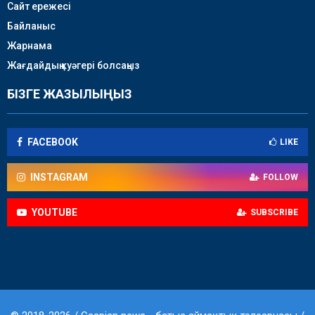
Сайт ережесі
Байланыс
Жарнама
Жағдайдың куәгері болсаңыз
БІЗГЕ ЖАЗЫЛЫҢЫЗ
FACEBOOK
LIKE
INSTAGRAM
FOLLOW
YOUTUBE
SUBSCRIBE