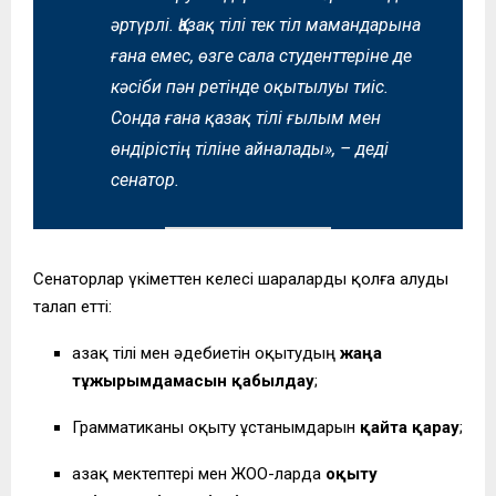
әртүрлі. Қазақ тілі тек тіл мамандарына
ғана емес, өзге сала студенттеріне де
кәсіби пән ретінде оқытылуы тиіс.
Сонда ғана қазақ тілі ғылым мен
өндірістің тіліне айналады»,
– деді
сенатор.
Сенаторлар үкіметтен келесі шараларды қолға алуды
талап етті:
Қазақ тілі мен әдебиетін оқытудың
жаңа
тұжырымдамасын қабылдау
;
Грамматиканы оқыту ұстанымдарын
қайта қарау
;
Қазақ мектептері мен ЖОО-ларда
оқыту