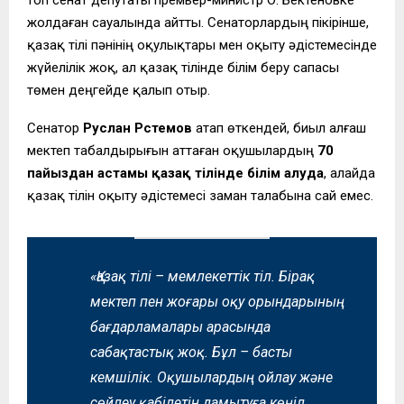
жолдаған сауалында айтты. Сенаторлардың пікірінше,
қазақ тілі пәнінің оқулықтары мен оқыту әдістемесінде
жүйелілік жоқ, ал қазақ тілінде білім беру сапасы
төмен деңгейде қалып отыр.
Сенатор
Руслан Рүстемов
атап өткендей, биыл алғаш
мектеп табалдырығын аттаған оқушылардың
70
пайыздан астамы қазақ тілінде білім алуда
, алайда
қазақ тілін оқыту әдістемесі заман талабына сай емес.
«Қазақ тілі – мемлекеттік тіл. Бірақ
мектеп пен жоғары оқу орындарының
бағдарламалары арасында
сабақтастық жоқ. Бұл – басты
кемшілік. Оқушылардың ойлау және
сөйлеу қабілетін дамытуға көңіл