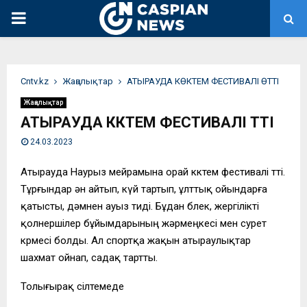
PRIMARY
MENU
Сntv.kz
Жаңалықтар
АТЫРАУДА КӨКТЕМ ФЕСТИВАЛІ ӨТТІ
Жаңалықтар
АТЫРАУДА КӨКТЕМ ФЕСТИВАЛІ ӨТТІ
24.03.2023
Атырауда Наурыз мейрамына орай көктем фестивалі өтті.
Тұрғындар ән айтып, күй тартып, ұлттық ойындарға
қатысты, дәмнен ауыз тиді. Бұдан бөлек, жергілікті
қолөнершілер бұйымдарының жәрмеңкесі мен сурет
көрмесі болды. Ал спортқа жақын атыраулықтар
шахмат ойнап, садақ тартты.
Толығырақ сілтемеде