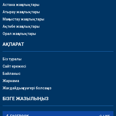
Астана жаңалықтары
Атырау жаңалықтары
Маңғыстау жаңалықтары
Ақтөбе жаңалықтары
Орал жаңалықтары
АҚПАРАТ
Біз туралы
Сайт ережесі
Байланыс
Жарнама
Жағдайдың куәгері болсаңыз
БІЗГЕ ЖАЗЫЛЫҢЫЗ