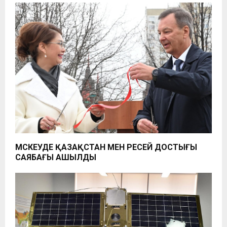
МӘСКЕУДЕ ҚАЗАҚСТАН МЕН РЕСЕЙ ДОСТЫҒЫ
САЯБАҒЫ АШЫЛДЫ