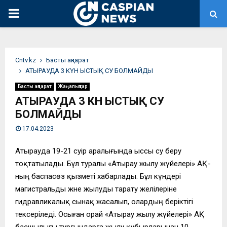
PRIMARY
MENU
Сntv.kz
Басты ақпарат
АТЫРАУДА 3 КҮН ЫСТЫҚ СУ БОЛМАЙДЫ
Басты ақпарат
Жаңалықтар
АТЫРАУДА 3 КҮН ЫСТЫҚ СУ
БОЛМАЙДЫ
17.04.2023
Атырауда 19-21 сәуір аралығында ыссы су беру
тоқтатылады. Бұл туралы «Атырау жылу жүйелері» АҚ-
ның баспасөз қызметі хабарлады. Бұл күндері
магистральды және жылуды тарату желілеріне
гидравликалық сынақ жасалып, олардың беріктігі
тексеріледі. Осыған орай «Атырау жылу жүйелері» АҚ
басшылығы тұрғындарға жылу құбырларынан 10