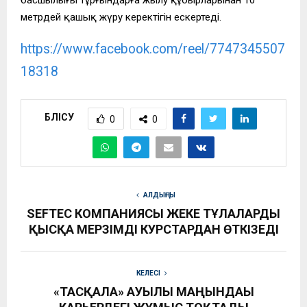
метрдей қашық жүру керектігін ескертеді.
https://www.facebook.com/reel/7747345507
18318
БӨЛІСУ
0
0
АЛДЫҢҒЫ
SEFTEC КОМПАНИЯСЫ ЖЕКЕ ТҰЛҒАЛАРДЫ
ҚЫСҚА МЕРЗІМДІ КУРСТАРДАН ӨТКІЗЕДІ
КЕЛЕСІ
«ТАСҚАЛА» АУЫЛЫ МАҢЫНДАҒЫ