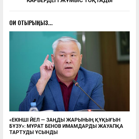
КАРЬЕРДЕГІ ЖҰМЫС ТОҚТАДЫ
ОҚИ ОТЫРЫҢЫЗ...
«ЕКІНШІ ӘЙЕЛ — ЗАҢДЫ ЖАРЫНЫҢ ҚҰҚЫҒЫН
БҰЗУ»: МҰРАТ ӘБЕНОВ ИМАМДАРДЫ ЖАУАПҚА
ТАРТУДЫ ҰСЫНДЫ