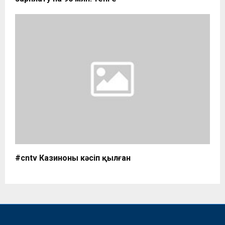
#cntv Казиноны кәсіп қылған