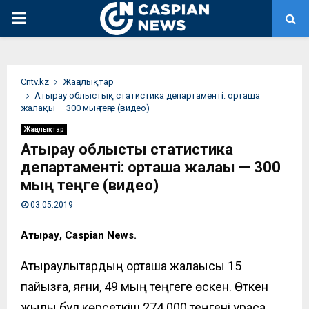
PRIMARY
MENU
Сntv.kz
Жаңалықтар
Атырау облыстық статистика департаменті: орташа
жалақы — 300 мың теңге (видео)
Жаңалықтар
Атырау облыстық статистика
департаменті: орташа жалақы — 300
мың теңге (видео)
03.05.2019
Атырау, Caspian News.
Атыраулықтардың орташа жалақысы
15
пайызға, яғни, 49 мың теңгеге өскен. Өткен
жылы бұл көрсеткіш 274 000 теңгені құраса,