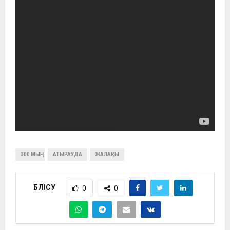
300 МЫҢ
АТЫРАУДА
ЖАЛАҚЫ
БӨЛІСУ
0
0