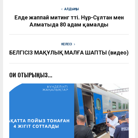
АЛДЫҢҒЫ
Елде жаппай митинг өтті. Нұр-Сұлтан мен
Алматыда 80 адам қамалды
КЕЛЕСІ
БЕЛГІСІЗ МАҚҰЛЫҚ МАЛҒА ШАПТЫ (видео)
ОҚИ ОТЫРЫҢЫЗ...