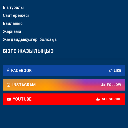
Біз туралы
Сайт ережесі
Байланыс
Жарнама
Жағдайдың куәгері болсаңыз
БІЗГЕ ЖАЗЫЛЫҢЫЗ
FACEBOOK
LIKE
INSTAGRAM
FOLLOW
YOUTUBE
SUBSCRIBE