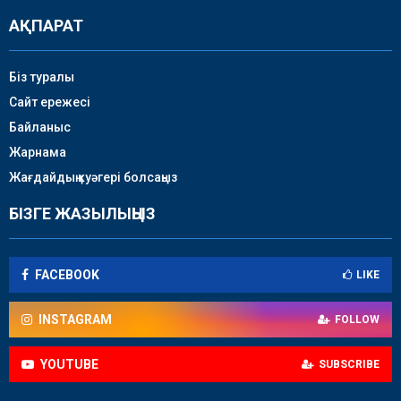
АҚПАРАТ
Біз туралы
Сайт ережесі
Байланыс
Жарнама
Жағдайдың куәгері болсаңыз
БІЗГЕ ЖАЗЫЛЫҢЫЗ
FACEBOOK
LIKE
INSTAGRAM
FOLLOW
YOUTUBE
SUBSCRIBE