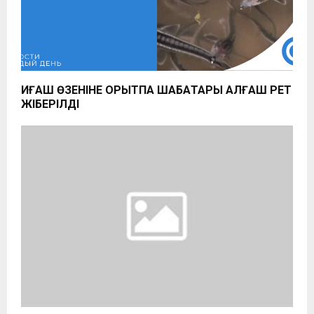
ҚИҒАШ ӨЗЕНІНЕ ҚОРЫТПА ШАБАҚТАРЫ АЛҒАШ РЕТ
ЖІБЕРІЛДІ