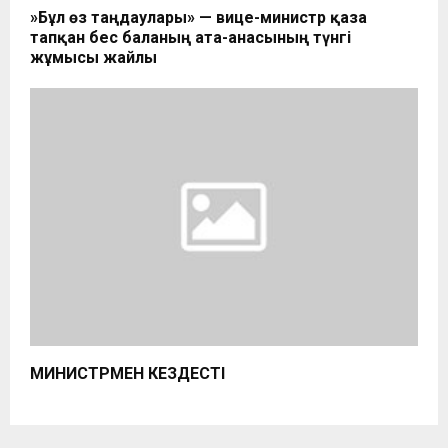
​»Бұл өз таңдаулары» — вице-министр қаза
тапқан бес баланың ата-анасының түнгі
жұмысы жайлы
МИНИСТРМЕН КЕЗДЕСТІ