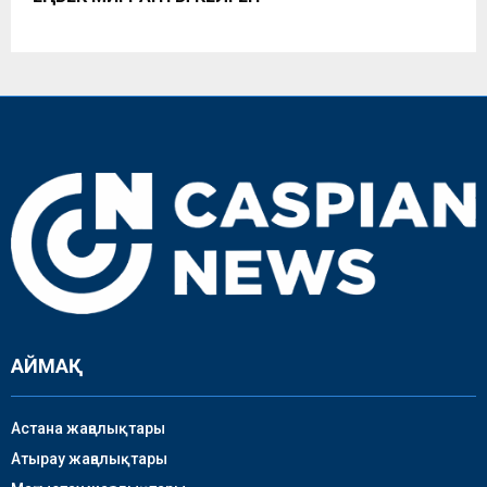
АЙМАҚ
Астана жаңалықтары
Атырау жаңалықтары