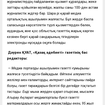
журналистердің пайдаланған қызмет құралдары, жеке
заттары қойылған музейде, жалпы саны 100-ден астам
журналистік жәдігер бар. Шара әрі қарай медиа
орталықтың ашылуымен жалғасты. Бұл жерде баспа
саласында көрсетілетін түрлі қызметтерден бөлек,
аудандық және қос облыстық газеттің жарық көрген
кезінен бергі қарай сандарының тігінділерін
электронды нұсқада оқуға болады.
Дәурен ҚУАТ, «Қазақ әдебиеті» газетінің бас
редакторы:
— Медиа порталдың ашылуымен газеттің ғұмырының
жалғаса түсетіндігін байқадым. Өйткені әлеуметтік
желілер мен ғаламтордың, интернет сайттарының пайда
болуы, газет тираждарын белгілі бір деңгейде тоқтатып
тастады. Енді мына жерден қарап отырсам, мысалға
Атырау Ақпарат медиапорталы бүкіл газеттің
материалдарын осы жерге жинақтайды екен, 95 жыл