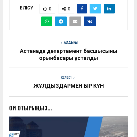
БӨЛІСУ
0
0
АЛДЫҢҒЫ
Астанада департамент басшысының
орынбасары ұсталды
КЕЛЕСІ
ЖҰЛДЫЗДАРМЕН БІР КҮН
ОҚИ ОТЫРЫҢЫЗ...