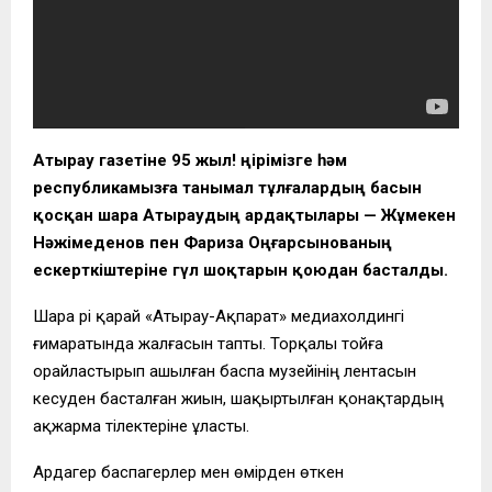
Атырау газетіне 95 жыл! Өңірімізге һәм
республикамызға танымал тұлғалардың басын
қосқан шара Атыраудың ардақтылары — Жұмекен
Нәжімеденов пен Фариза Оңғарсынованың
ескерткіштеріне гүл шоқтарын қоюдан басталды.
Шара әрі қарай «Атырау-Ақпарат» медиахолдингі
ғимаратында жалғасын тапты. Торқалы тойға
орайластырып ашылған баспа музейінің лентасын
кесуден басталған жиын, шақыртылған қонақтардың
ақжарма тілектеріне ұласты.
Ардагер баспагерлер мен өмірден өткен