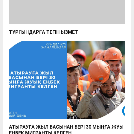
ТҰРҒЫНДАРҒА ТЕГІН ҚЫЗМЕТ
АТЫРАУҒА ЖЫЛ БАСЫНАН БЕРІ 30 МЫҢҒА ЖУЫҚ
ЕҢБЕК МИГРАНТЫ КЕЛГЕН