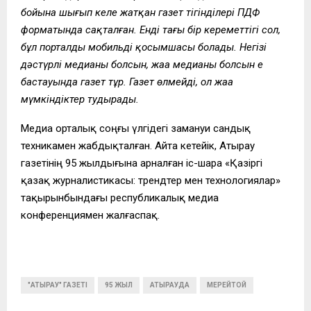
бойына шығып келе жатқан газет тігінділері ПДФ
форматында сақталған. Енді тағы бір кереметтігі сол,
бұл порталдың мобильді қосымшасы болады. Негізі
дәстүрлі медианың болсын, жаңа медианың болсын ең
бастауында газет тұр. Газет өлмейді, ол жаңа
мүмкіндіктер тудырады.
Медиа орталық соңғы үлгідегі замануи сандық
техникамен жабдықталған. Айта кетейік, Атырау
газетінің 95 жылдығына арналған іс-шара «Қазіргі
қазақ журналистикасы: трендтер мен технологиялар»
тақырынбындағы республикалық медиа
конференциямен жалғаспақ.
"АТЫРАУ" ГАЗЕТІ
95 ЖЫЛ
АТЫРАУДА
МЕРЕЙТОЙ