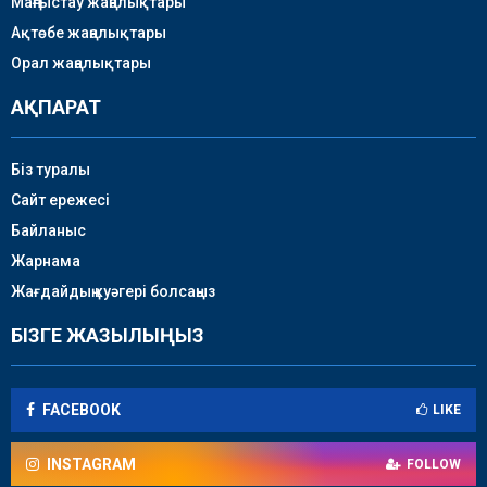
Маңғыстау жаңалықтары
Ақтөбе жаңалықтары
Орал жаңалықтары
АҚПАРАТ
Біз туралы
Сайт ережесі
Байланыс
Жарнама
Жағдайдың куәгері болсаңыз
БІЗГЕ ЖАЗЫЛЫҢЫЗ
FACEBOOK
LIKE
INSTAGRAM
FOLLOW