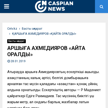
PRIMARY
MENU
Сntv.kz
Басты ақпарат
ҚАРШЫҒА АХМЕДИЯРОВ «ҚАЙТА ОРАЛДЫ»
Басты ақпарат
ҚАРШЫҒА АХМЕДИЯРОВ «ҚАЙТА
ОРАЛДЫ»
28.01.2019
Атырауда Қаршыға Ахмедияровтың ескерткіші ашылды.
Қазақстанның халық әртісі, белгілі домбырашыға
арналған тас мүсін қаладағы «Қазақстан» қонақ үйінің
алдына орнатылды. Ескерткіштің авторы — ҚР Мәдениет
қайраткері Едіге Рахмадиев. Тас мүсіннің биіктігі үш
жарым метр, ал ондағы барлық жазбалар латын
қарпінде басылған.