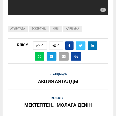
АТЫРАУДА
ЕСКЕРТКІШ
КҮЙШІ
ҚАРШЫҒА
БӨЛІСУ
0
0
АЛДЫҢҒЫ
АКЦИЯ АЯҚТАЛДЫ
КЕЛЕСІ
МЕКТЕПТЕН… МОЛАҒА ДЕЙІН