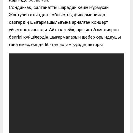
Сондай-ақ, салтанатты шарадан кейін Нұрмұхан
Жантурин атындағы облыстық филармонияда
сазгердің шығармашылығына арналған концерт
ұйымдастырылды. Айта кетейік, Қаршыға Ахмедияров
белгілі күйшілердің шығармаларын шебер орындаушы
ғана емес, өзі де 60-тан астам күйдің авторы.