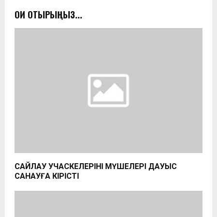
ОҚИ ОТЫРЫҢЫЗ...
САЙЛАУ УЧАСКЕЛЕРІНІҢ МҮШЕЛЕРІ ДАУЫС
САНАУҒА КІРІСТІ