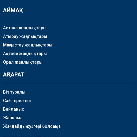
АЙМАҚ
Астана жаңалықтары
Атырау жаңалықтары
Маңғыстау жаңалықтары
Ақтөбе жаңалықтары
Орал жаңалықтары
АҚПАРАТ
Біз туралы
Сайт ережесі
Байланыс
Жарнама
Жағдайдың куәгері болсаңыз