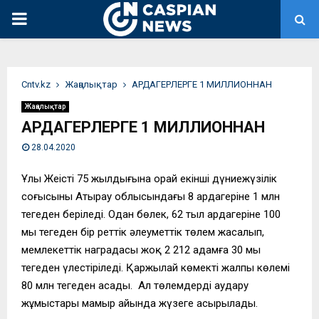
PRIMARY
MENU
Сntv.kz
Жаңалықтар
АРДАГЕРЛЕРГЕ 1 МИЛЛИОННАН
Жаңалықтар
АРДАГЕРЛЕРГЕ 1 МИЛЛИОННАН
28.04.2020
Ұлы Жеңістің 75 жылдығына орай екінші дүниежүзілік
соғысының Атырау облысындағы 8 ардагеріне 1 млн
теңгеден беріледі. Одан бөлек, 62 тыл ардагеріне 100
мың теңгеден бір реттік әлеуметтік төлем жасалып,
мемлекеттік наградасы жоқ 2 212 адамға 30 мың
теңгеден үлестіріледі. Қаржылай көмектің жалпы көлемі
80 млн теңгеден асады. Ал төлемдерді аудару
жұмыстары мамыр айында жүзеге асырылады.