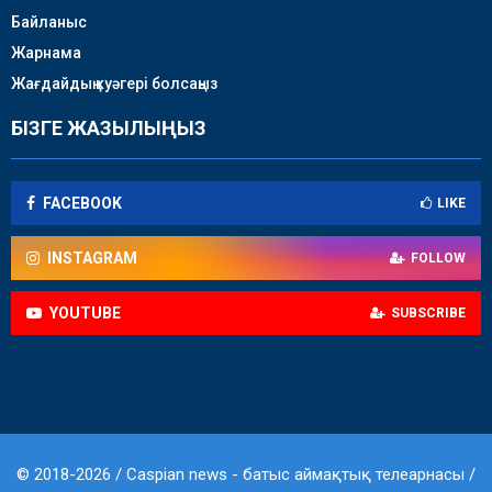
Байланыс
Жарнама
Жағдайдың куәгері болсаңыз
БІЗГЕ ЖАЗЫЛЫҢЫЗ
FACEBOOK
LIKE
INSTAGRAM
FOLLOW
YOUTUBE
SUBSCRIBE
© 2018-2026 / Caspian news - батыс аймақтық телеарнасы /