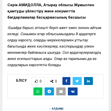
Серік ҚАМИДОЛЛА, Атырау облысы Жұмыспен
қамтуды үйлестіру және әлеуметтік
бағдарламалар басқармасының басшысы
-Ешқайда барып, өтінішті беріп қажет емес екенін айтқым
келеді. Сонымен қатар облысымыздағы 8 ардагерге
қолдау көрсету, оларды мерекелерімен құттықтау
бағытында жеке кәсіпкерлер, кәсіпорындар үлкен
мекемелер байланысқа шығуда. Сол ардагерлеріміздің
жеке есепшоттарын алды. Олар өз тарапынан да өз
қолдауларын көрсететін болады.
БӨЛІСУ
0
0
АЛДЫҢҒЫ