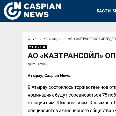
БАСТЫ Б
Сntv.kz
Жаңалықтар
АО «КАЗТРАНСОЙЛ» ОПРЕДЕЛ
Жаңалықтар
АО «КАЗТРАНСОЙЛ» О
22.04.2019
Атырау, Caspian News.
В Атырау состоялось торжественное отк
номинациях будут соревноваться 75 поб
станциях им. Шманова и им. Касымова. 
специалистов акционерного общества «