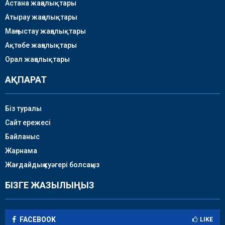
Астана жаңалықтары
Атырау жаңалықтары
Маңғыстау жаңалықтары
Ақтөбе жаңалықтары
Орал жаңалықтары
АҚПАРАТ
Біз туралы
Сайт ережесі
Байланыс
Жарнама
Жағдайдың куәгері болсаңыз
БІЗГЕ ЖАЗЫЛЫҢЫЗ
FACEBOOK
LIKE