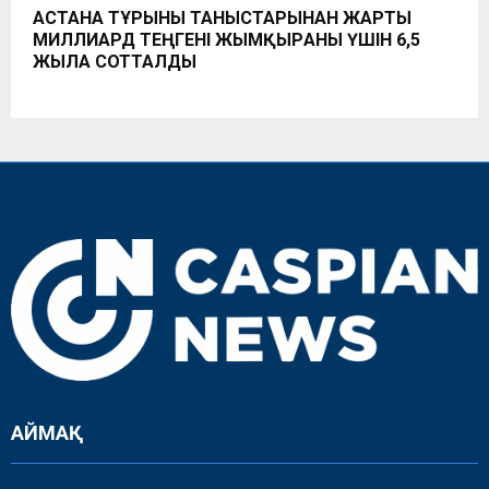
АСТАНА ТҰРҒЫНЫ ТАНЫСТАРЫНАН ЖАРТЫ
МИЛЛИАРД ТЕҢГЕНІ ЖЫМҚЫРҒАНЫ ҮШІН 6,5
ЖЫЛҒА СОТТАЛДЫ
АЙМАҚ