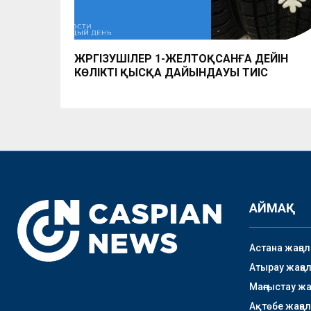
ЖҮРГІЗУШІЛЕР 1-ЖЕЛТОҚСАНҒА ДЕЙІН
КӨЛІКТІ ҚЫСҚА ДАЙЫНДАУЫ ТИІС
АЙМАҚ
Астана жаңа
Атырау жаңа
Маңғыстау ж
Ақтөбе жаңа