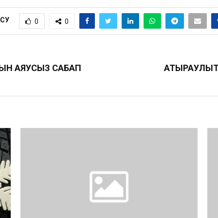
ІСУ
0
0
РЫН АЯУСЫЗ САБАП
АТЫРАУЛЫҚТ