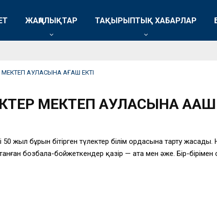
ЕТ
ЖАҢАЛЫҚТАР
ТАҚЫРЫПТЫҚ ХАБАРЛАР
 МЕКТЕП АУЛАСЫНА АҒАШ ЕКТІ
КТЕР МЕКТЕП АУЛАСЫНА АҒАШ 
 50 жыл бұрын бітірген түлектер білім ордасына тарту жасады. 
ттанған бозбала-бойжеткендер қазір — ата мен әже. Бір-біріме