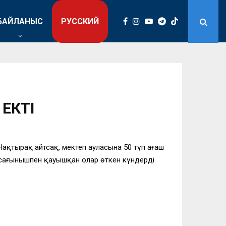
БАЙЛАНЫС
РУССКИЙ
ЕКТІ
Нақтырақ айтсақ, мектеп ауласына 50 түп ағаш
н сағынышпен қауышқан олар өткен күндерді