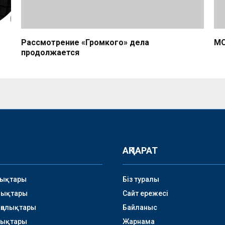
Рассмотрение «Громкого» дела
МО
продолжается
АҚПАРАТ
лықтары
Біз туралы
лықтары
Сайт ережесі
аңалықтары
Байланыс
лықтары
Жарнама