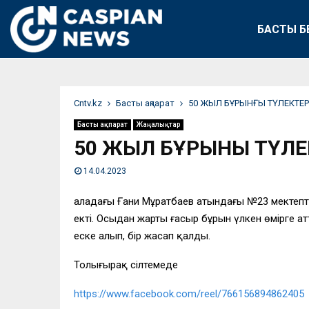
БАСТЫ Б
Сntv.kz
Басты ақпарат
50 ЖЫЛ БҰРЫНҒЫ ТҮЛЕКТЕР
Басты ақпарат
Жаңалықтар
50 ЖЫЛ БҰРЫНҒЫ ТҮЛЕ
14.04.2023
Қаладағы Ғани Мұратбаев атындағы №23 мектепті
екті. Осыдан жарты ғасыр бұрын үлкен өмірге а
еске алып, бір жасап қалды.
Толығырақ сілтемеде
https://www.facebook.com/reel/766156894862405