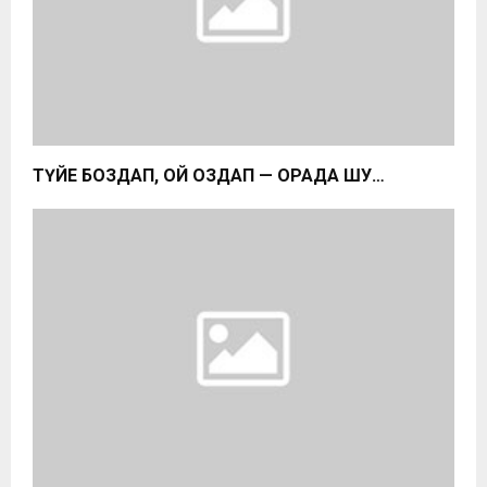
ТҮЙЕ БОЗДАП, ҚОЙ ҚОЗДАП — ҚОРАДА ШУ…