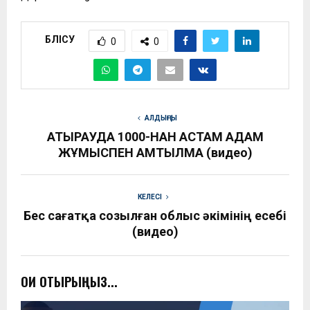
БӨЛІСУ
0
0
АЛДЫҢҒЫ
АТЫРАУДА 1000-НАН АСТАМ АДАМ
ЖҰМЫСПЕН ҚАМТЫЛМАҚ (видео)
КЕЛЕСІ
Бес сағатқа созылған облыс әкімінің есебі
(видео)
ОҚИ ОТЫРЫҢЫЗ...