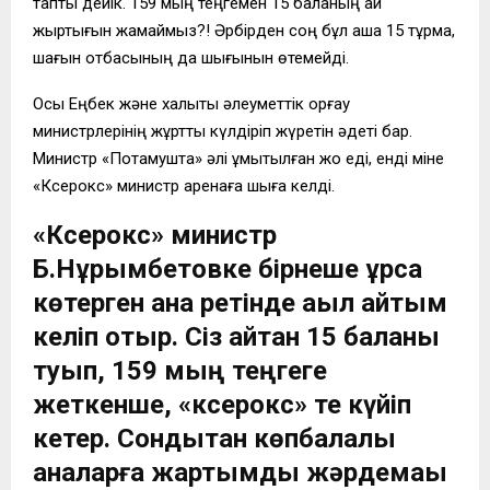
таптық дейік. 159 мың теңгемен 15 баланың қай
жыртығын жамаймыз?! Әрбірден соң бұл ақша 15 тұрмақ,
шағын отбасының да шығынын өтемейді.
Осы Еңбек және халықты әлеуметтік қорғау
министрлерінің жұртты күлдіріп жүретін әдеті бар.
Министр «Потамушта» әлі ұмытылған жоқ еді, енді міне
«Ксерокс» министр аренаға шыға келді.
«Ксерокс» министр
Б.Нұрымбетовке бірнеше құрсақ
көтерген ана ретінде ақыл айтқым
келіп отыр. Сіз айтқан 15 баланы
туып, 159 мың теңгеге
жеткенше, «ксерокс» те күйіп
кетер. Сондықтан көпбалалы
аналарға жартымды жәрдемақы