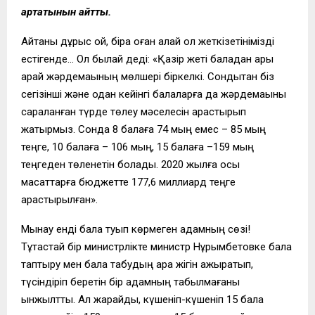
артатынын айтты.
Айтқаны дұрыс қой, бірақ оған қалай қол жеткізетінімізді
естігенде… Ол былай деді: «Қазір жеті баладан ары
қарай жәрдемақының мөлшері біркелкі. Сондықтан біз
сегізінші және одан кейінгі балаларға да жәрдемақыны
сараланған түрде төлеу мәселесін қарастырып
жатырмыз. Сонда 8 балаға 74 мың емес – 85 мың
теңге, 10 балаға – 106 мың, 15 балаға –159 мың
теңгеден төленетін болады. 2020 жылға осы
мақсаттарға бюджетте 177,6 миллиард теңге
қарастырылған».
Мынау енді бала туып көрмеген адамның сөзі!
Тұтастай бір министрлікте министр Нұрымбетовке бала
таптыру мен бала табудың ара жігін ажыратып,
түсіндіріп беретін бір адамның табылмағаны
қынжылтты. Ал жарайды, күшеніп-күшеніп 15 бала