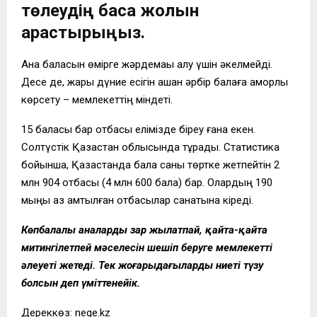
төлеудің басқа жолын
қарастырыңыз.
Ана баласын өмірге жәрдемақы алу үшін әкелмейді.
Десе де, жарық дүние есігін ашқан әрбір балаға қамқорлық
көрсету – мемлекеттің міндеті.
15 баласы бар отбасы елімізде біреу ғана екен.
Солтүстік Қазақстан облысында тұрады. Статистика
бойынша, Қазақстанда бала саны төртке жетпейтін 2
млн 904 отбасы (4 млн 600 бала) бар. Олардың 190
мыңы аз қамтылған отбасылар санатына кіреді.
Көпбалалы аналарды зар жылатпай, қайта-қайта
митингілетпей мәселесін шешіп беруге мемлекеттің
әлеуеті жетеді. Тек жоғарыдағылардың ниеті түзу
болсын деп үміттенейік.
Дереккөз: nege.kz