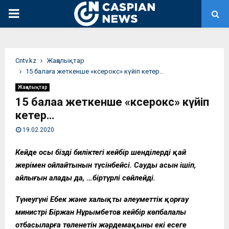
PRIMARY
MENU
Сntv.kz
Жаңалықтар
15 балаға жеткенше «ксерокс» күйіп кетер…
Жаңалықтар
15 балаға жеткенше «ксерокс» күйіп
кетер…
19.02.2020
Кейде осы біздің биліктегі кейбір шенділердің қай
жерімен ойлайтынын түсінбейсің. Саудың асын ішіп,
айлығын алады да, …біртүрлі сөйлейді.
Түнеугүні Еңбек және халықты әлеуметтік қорғау
министрі Біржан Нұрымбетов кейбір көпбалалы
отбасыларға төленетін жәрдемақының екі есеге