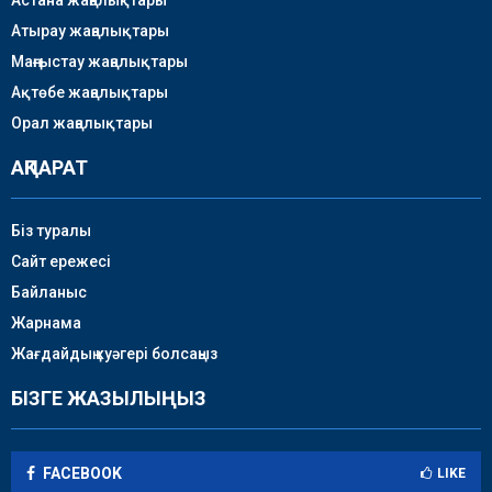
Атырау жаңалықтары
Маңғыстау жаңалықтары
Ақтөбе жаңалықтары
Орал жаңалықтары
АҚПАРАТ
Біз туралы
Сайт ережесі
Байланыс
Жарнама
Жағдайдың куәгері болсаңыз
БІЗГЕ ЖАЗЫЛЫҢЫЗ
FACEBOOK
LIKE