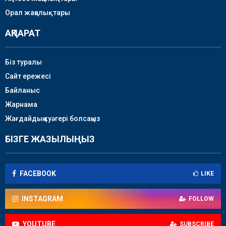
Орал жаңалықтары
АҚПАРАТ
Біз туралы
Сайт ережесі
Байланыс
Жарнама
Жағдайдың куәгері болсаңыз
БІЗГЕ ЖАЗЫЛЫҢЫЗ
FACEBOOK
LIKE
INSTAGRAM
FOLLOW
YOUTUBE
SUBSCRIBE