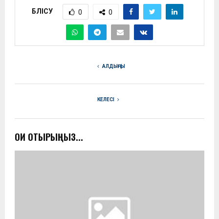
БӨЛІСУ
0
0
АЛДЫҢҒЫ
КЕЛЕСІ
ОҚИ ОТЫРЫҢЫЗ...