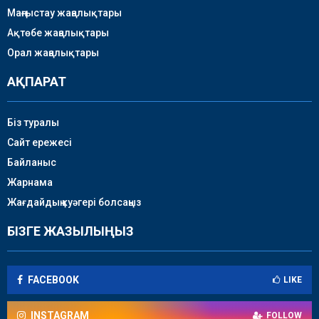
Маңғыстау жаңалықтары
Ақтөбе жаңалықтары
Орал жаңалықтары
АҚПАРАТ
Біз туралы
Сайт ережесі
Байланыс
Жарнама
Жағдайдың куәгері болсаңыз
БІЗГЕ ЖАЗЫЛЫҢЫЗ
FACEBOOK
LIKE
INSTAGRAM
FOLLOW