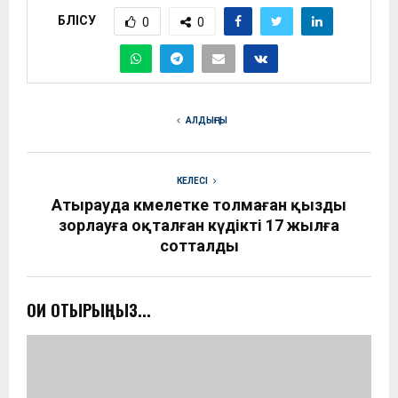
БӨЛІСУ
0
0
АЛДЫҢҒЫ
КЕЛЕСІ
Атырауда кәмелетке толмаған қызды
зорлауға оқталған күдікті 17 жылға
сотталды
ОҚИ ОТЫРЫҢЫЗ...