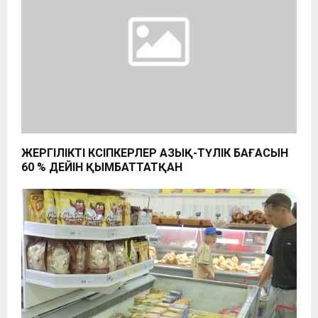
ЖЕРГІЛІКТІ КӘСІПКЕРЛЕР АЗЫҚ-ТҮЛІК БАҒАСЫН
60 % ДЕЙІН ҚЫМБАТТАТҚАН